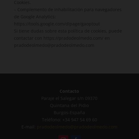
Cookies.
– Complemento de inhabilitación para navegadores
de Google Analytics:
https://tools.google.com/dlpage/gaoptout
Si tiene dudas sobre esta política de cookies, puede
contactar con https://pradodeolmedo.com/ en
pradodeolmedo@pradodeolmedo.com
Contacto
Paraje el Salegar s/n 09370
Quintana del Pidio
Burgos-España
Teléfono: +34 947 54 69 60
E-mail:
pradodeolmedo@pradodeolmedo.com