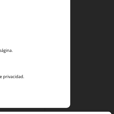
página.
e privacidad.
ntioxidantes (anhídrido