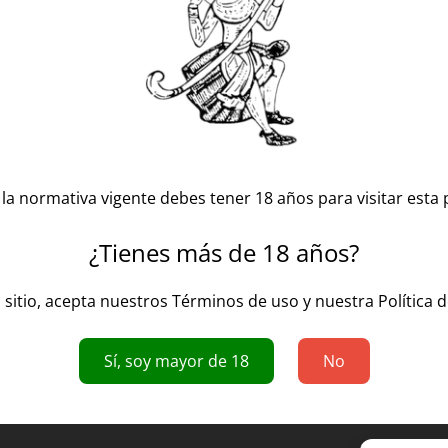
la normativa vigente debes tener 18 años para visitar esta 
Monasterio de San Miguel Roble
¿Tienes más de 18 años?
el Producto
o
l sitio, acepta nuestros Términos de uso y nuestra Política d
Sí, soy mayor de 18
No
uladores de la acidez (Ácido tartárico E-334 (L+)), conservantes y a
ne sulfitos.
tricional por 100 ml